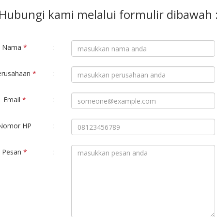
Hubungi kami melalui formulir dibawah 
Nama
*
:
erusahaan
*
:
Email
*
:
Nomor HP
:
Pesan
*
: