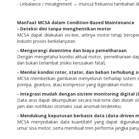
- Unbalance / misalignment → muncul frekuensi tambahan di s
Manfaat MCSA dalam Condition-Based Maintenance
- Deteksi dini tanpa menghentikan motor
MCSA dapat dilakukan on-line, artinya motor tetap beroper
industri proses berkelanjutan.
- Mengurangi downtime dan biaya pemeliharaan
Dengan mengetahui kondisi aktual motor, pemeliharaan dapa
dan bukan terlambat (risiko kerusakan fatal).
- Menilai kondisi rotor, stator, dan beban terhubung
MCSA memberikan gambaran menyeluruh terhadap sistem el
pompa, gearbox, atau kompresor yang digerakkan motor.
- Integrasi mudah dengan sistem monitoring digital 
Data arus dapat dikumpulkan secara real-time dan diolah o
jam dan notifikasi otomatis saat anomali terdeteksi.
- Mendukung keputusan berbasis data (data-driven 
MCSA menyediakan data kuantitatif yang dapat digunaka
umur sisa motor, serta membuat tren performa jangka panj