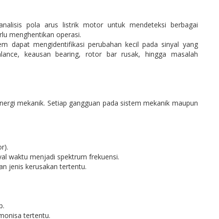
alisis pola arus listrik motor untuk mendeteksi berbagai
rlu menghentikan operasi.
 dapat mengidentifikasi perubahan kecil pada sinyal yang
ance, keausan bearing, rotor bar rusak, hingga masalah
di energi mekanik. Setiap gangguan pada sistem mekanik maupun
r).
yal waktu menjadi spektrum frekuensi.
an jenis kerusakan tertentu.
p.
monisa tertentu.