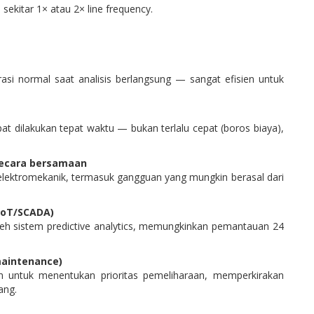
ekitar 1× atau 2× line frequency.
asi normal saat analisis berlangsung — sangat efisien untuk
t dilakukan tepat waktu — bukan terlalu cepat (boros biaya),
 secara bersamaan
ektromekanik, termasuk gangguan yang mungkin berasal dari
(IoT/SCADA)
leh sistem predictive analytics, memungkinkan pemantauan 24
maintenance)
n untuk menentukan prioritas pemeliharaan, memperkirakan
ang.