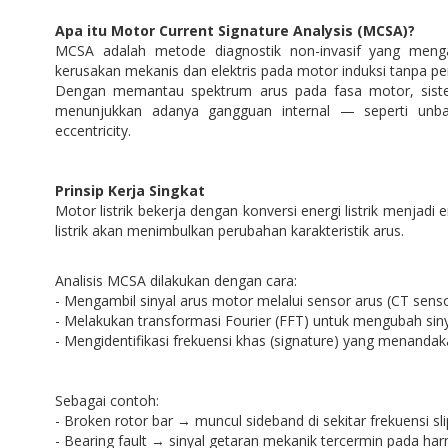
Apa itu Motor Current Signature Analysis (MCSA)?
MCSA adalah metode diagnostik non-invasif yang mengan
kerusakan mekanis dan elektris pada motor induksi tanpa pe
Dengan memantau spektrum arus pada fasa motor, sistem
menunjukkan adanya gangguan internal — seperti unbal
eccentricity.
Prinsip Kerja Singkat
Motor listrik bekerja dengan konversi energi listrik menja
listrik akan menimbulkan perubahan karakteristik arus.
Analisis MCSA dilakukan dengan cara:
- Mengambil sinyal arus motor melalui sensor arus (CT senso
- Melakukan transformasi Fourier (FFT) untuk mengubah sin
- Mengidentifikasi frekuensi khas (signature) yang menandak
Sebagai contoh:
- Broken rotor bar → muncul sideband di sekitar frekuensi sli
- Bearing fault → sinyal getaran mekanik tercermin pada har