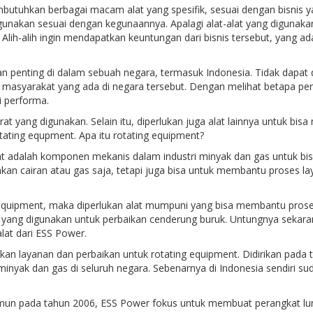
mbutuhkan berbagai macam alat yang spesifik, sesuai dengan bisnis 
gunakan sesuai dengan kegunaannya. Apalagi alat-alat yang digunakan
 Alih-alih ingin mendapatkan keuntungan dari bisnis tersebut, yang ad
ian penting di dalam sebuah negara, termasuk Indonesia. Tidak dapat
asyarakat yang ada di negara tersebut. Dengan melihat betapa pentin
i performa.
rat yang digunakan. Selain itu, diperlukan juga alat lainnya untuk bis
rotating equpment. Apa itu rotating equipment?
ment adalah komponen mekanis dalam industri minyak dan gas untuk b
an cairan atau gas saja, tetapi juga bisa untuk membantu proses lay
uipment, maka diperlukan alat mumpuni yang bisa membantu proses te
at yang digunakan untuk perbaikan cenderung buruk. Untungnya sekaran
lat dari ESS Power.
kan layanan dan perbaikan untuk rotating equipment. Didirikan pa
i minyak dan gas di seluruh negara. Sebenarnya di Indonesia sendiri 
mun pada tahun 2006, ESS Power fokus untuk membuat perangkat lun