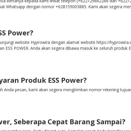
bisa bertanya kepada kami lewat telepon (+622129662266 dan +622
wat Whatsapp dengan nomor +628159003885. Kami akan segera membe
SS Power?
unjungi website Hyprowira dengan alamat website https://hyprowira.
agian ESS POWER. Anda akan segera dibawa masuk ke seluruh produk E
aran Produk ESS Power?
 Anda pesan, kami akan segera mengirimkan nomor rekening tujuan t
er, Seberapa Cepat Barang Sampai?