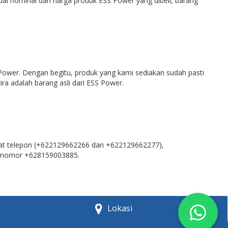
ai nominal dari harga produk ESS Power yang dibeli, barang
 Power. Dengan begitu, produk yang kami sediakan sudah pasti
ra adalah barang asli dari ESS Power.
wat telepon (+622129662266 dan +622129662277),
n nomor +628159003885.
Lokasi