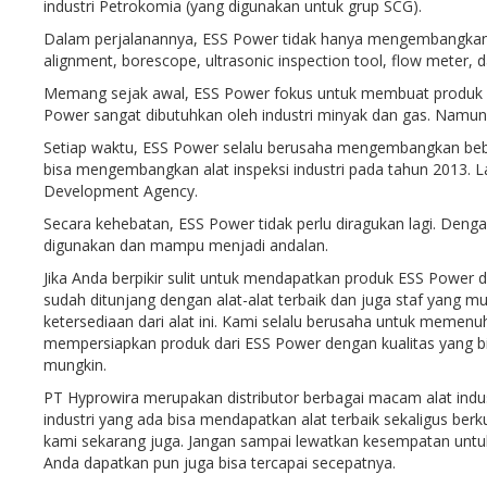
industri Petrokomia (yang digunakan untuk grup SCG).
Dalam perjalanannya, ESS Power tidak hanya mengembangkan pera
alignment, borescope, ultrasonic inspection tool, flow meter, d
Memang sejak awal, ESS Power fokus untuk membuat produk yan
Power sangat dibutuhkan oleh industri minyak dan gas. Namun E
Setiap waktu, ESS Power selalu berusaha mengembangkan beber
bisa mengembangkan alat inspeksi industri pada tahun 2013. 
Development Agency.
Secara kehebatan, ESS Power tidak perlu diragukan lagi. Denga
digunakan dan mampu menjadi andalan.
Jika Anda berpikir sulit untuk mendapatkan produk ESS Power d
sudah ditunjang dengan alat-alat terbaik dan juga staf yang 
ketersediaan dari alat ini. Kami selalu berusaha untuk memen
mempersiapkan produk dari ESS Power dengan kualitas yang bi
mungkin.
PT Hyprowira merupakan distributor berbagai macam alat indust
industri yang ada bisa mendapatkan alat terbaik sekaligus ber
kami sekarang juga. Jangan sampai lewatkan kesempatan untuk m
Anda dapatkan pun juga bisa tercapai secepatnya.