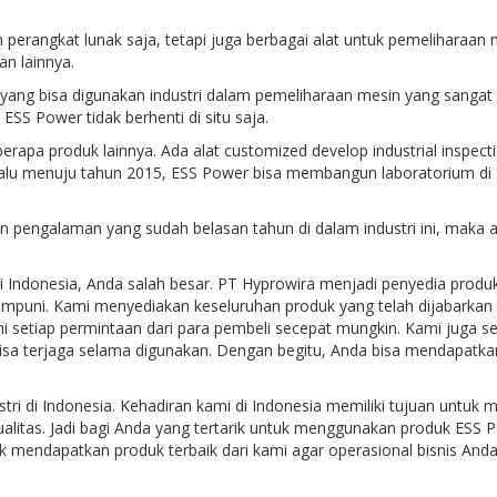
ngkat lunak saja, tetapi juga berbagai alat untuk pemeliharaan mesin
an lainnya.
g bisa digunakan industri dalam pemeliharaan mesin yang sangat ru
SS Power tidak berhenti di situ saja.
apa produk lainnya. Ada alat customized develop industrial inspec
Lalu menuju tahun 2015, ESS Power bisa membangun laboratorium di 
n pengalaman yang sudah belasan tahun di dalam industri ini, maka a
i Indonesia, Anda salah besar. PT Hyprowira menjadi penyedia produk
mumpuni. Kami menyediakan keseluruhan produk yang telah dijabarkan 
uhi setiap permintaan dari para pembeli secepat mungkin. Kami juga 
sa terjaga selama digunakan. Dengan begitu, Anda bisa mendapatkan
ri di Indonesia. Kehadiran kami di Indonesia memiliki tujuan untuk 
kualitas. Jadi bagi Anda yang tertarik untuk menggunakan produk ESS P
endapatkan produk terbaik dari kami agar operasional bisnis Anda bi